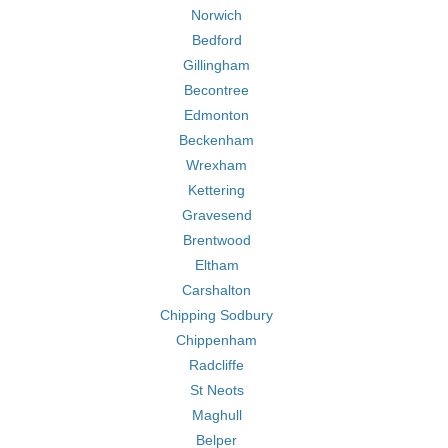
Norwich
Bedford
Gillingham
Becontree
Edmonton
Beckenham
Wrexham
Kettering
Gravesend
Brentwood
Eltham
Carshalton
Chipping Sodbury
Chippenham
Radcliffe
St Neots
Maghull
Belper