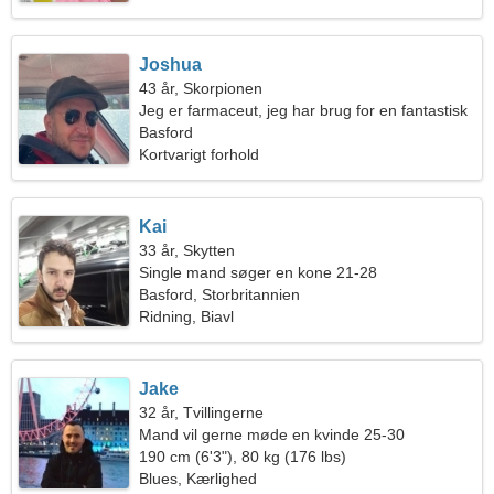
Joshua
43 år, Skorpionen
Jeg er farmaceut, jeg har brug for en fantastisk
kvinde
Basford
Kortvarigt forhold
Kai
33 år, Skytten
Single mand søger en kone 21-28
Basford, Storbritannien
Ridning, Biavl
Jake
32 år, Tvillingerne
Mand vil gerne møde en kvinde 25-30
190 cm (6'3"), 80 kg (176 lbs)
Blues, Kærlighed