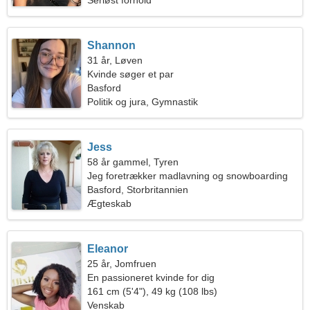
Seriøst forhold
Shannon
31 år, Løven
Kvinde søger et par
Basford
Politik og jura, Gymnastik
Jess
58 år gammel, Tyren
Jeg foretrækker madlavning og snowboarding
Basford, Storbritannien
Ægteskab
Eleanor
25 år, Jomfruen
En passioneret kvinde for dig
161 cm (5'4"), 49 kg (108 lbs)
Venskab