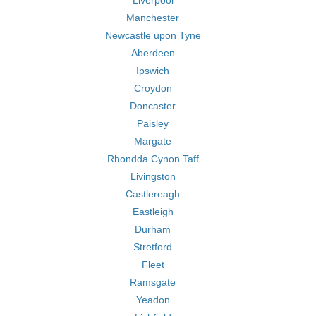
Liverpool
Manchester
Newcastle upon Tyne
Aberdeen
Ipswich
Croydon
Doncaster
Paisley
Margate
Rhondda Cynon Taff
Livingston
Castlereagh
Eastleigh
Durham
Stretford
Fleet
Ramsgate
Yeadon