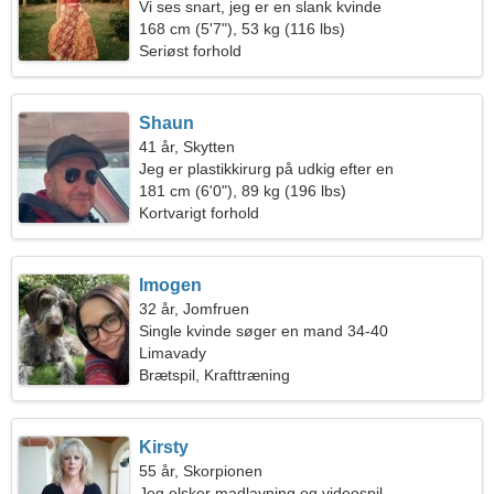
Vi ses snart, jeg er en slank kvinde
168 cm (5'7"), 53 kg (116 lbs)
Seriøst forhold
Shaun
41 år, Skytten
Jeg er plastikkirurg på udkig efter en
omgængelig kvinde
181 cm (6'0"), 89 kg (196 lbs)
Kortvarigt forhold
Imogen
32 år, Jomfruen
Single kvinde søger en mand 34-40
Limavady
Brætspil, Krafttræning
Kirsty
55 år, Skorpionen
Jeg elsker madlavning og videospil