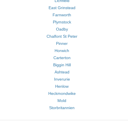
Lichfield
East Grinstead
Farnworth
Plymstock
Oadby
Chalfont St Peter
Pinner
Horwich
Carterton
Biggin Hill
Ashtead
Inverurie
Henlow
Heckmondwike
Mold
Storbritannien