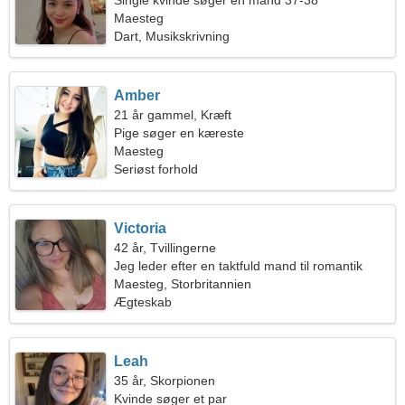
Single kvinde søger en mand 37-38
Maesteg
Dart, Musikskrivning
Amber
21 år gammel, Kræft
Pige søger en kæreste
Maesteg
Seriøst forhold
Victoria
42 år, Tvillingerne
Jeg leder efter en taktfuld mand til romantik
Maesteg, Storbritannien
Ægteskab
Leah
35 år, Skorpionen
Kvinde søger et par