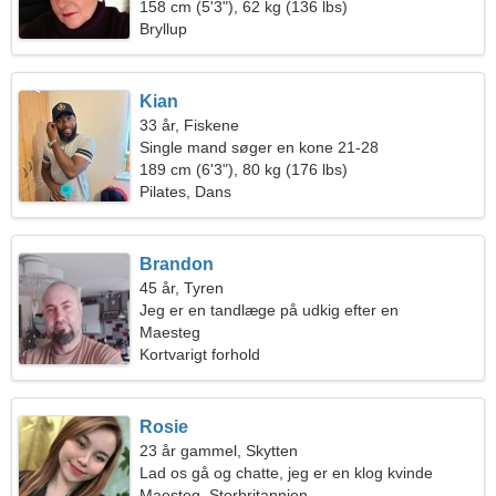
158 cm (5'3"), 62 kg (136 lbs)
Bryllup
Kian
33 år, Fiskene
Single mand søger en kone 21-28
189 cm (6'3"), 80 kg (176 lbs)
Pilates, Dans
Brandon
45 år, Tyren
Jeg er en tandlæge på udkig efter en
charmerende kvinde
Maesteg
Kortvarigt forhold
Rosie
23 år gammel, Skytten
Lad os gå og chatte, jeg er en klog kvinde
Maesteg, Storbritannien