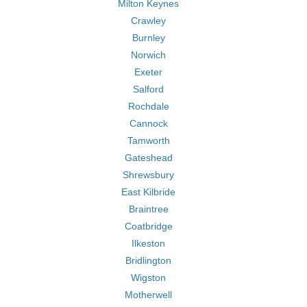
Milton Keynes
Crawley
Burnley
Norwich
Exeter
Salford
Rochdale
Cannock
Tamworth
Gateshead
Shrewsbury
East Kilbride
Braintree
Coatbridge
Ilkeston
Bridlington
Wigston
Motherwell