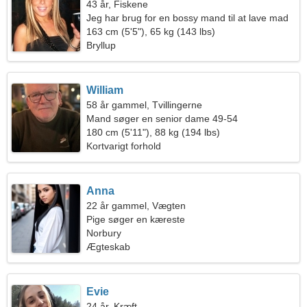
43 år, Fiskene
Jeg har brug for en bossy mand til at lave mad
sammen
163 cm (5'5"), 65 kg (143 lbs)
Bryllup
William
58 år gammel, Tvillingerne
Mand søger en senior dame 49-54
180 cm (5'11"), 88 kg (194 lbs)
Kortvarigt forhold
Anna
22 år gammel, Vægten
Pige søger en kæreste
Norbury
Ægteskab
Evie
24 år, Kræft