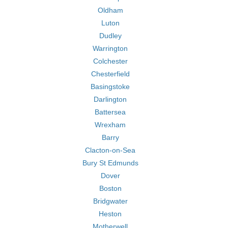
Oldham
Luton
Dudley
Warrington
Colchester
Chesterfield
Basingstoke
Darlington
Battersea
Wrexham
Barry
Clacton-on-Sea
Bury St Edmunds
Dover
Boston
Bridgwater
Heston
Motherwell