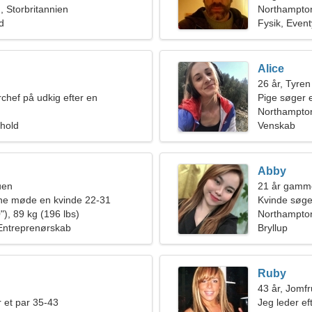
 Storbritannien
Northampto
ld
Fysik, Event
Alice
26 år, Tyren
rchef på udkig efter en
Pige søger 
 kvinde
n
Northampton
rhold
Venskab
Abby
uen
21 år gamm
rne møde en kvinde 22-31
Kvinde søg
"), 89 kg (196 lbs)
Northampto
Entreprenørskab
Bryllup
Ruby
43 år, Jomf
 et par 35-43
Jeg leder eft