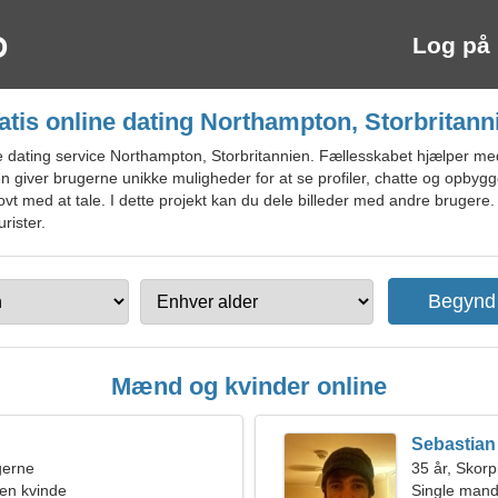
Log på
atis online dating Northampton, Storbritann
 dating service Northampton, Storbritannien. Fællesskabet hjælper me
iden giver brugerne unikke muligheder for at se profiler, chatte og opbyg
t med at tale. I dette projekt kan du dele billeder med andre brugere. 
rister.
Mænd og kvinder online
Sebastian
ngerne
35 år, Skor
en kvinde
Single mand