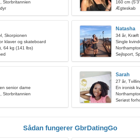
 Storbritannien
sammen
160 cm (5'3"
edyr
Ægteskab
Natasha
l, Skorpionen
34 år, Kræft
for klaver og skateboard
Single kvin
, 64 kg (141 lbs)
Northampto
hed
Sejlsport, Sp
Sarah
27 år, Tvilli
en senior dame
En ironisk k
 Storbritannien
Northampton
Seriøst forh
Sådan fungerer GbrDatingGo