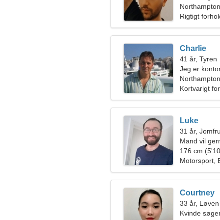
Northampton,
Rigtigt forho
Charlie
41 år, Tyren
Jeg er konto
følelsesladet
Northampto
Kortvarigt fo
Luke
31 år, Jomfr
Mand vil ge
176 cm (5'10
Motorsport, 
Courtney
33 år, Løven
Kvinde søger