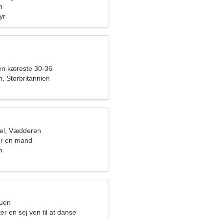
n
yr
en kæreste 30-36
, Storbritannien
el, Vædderen
er en mand
n
ruen
er en sej ven til at danse