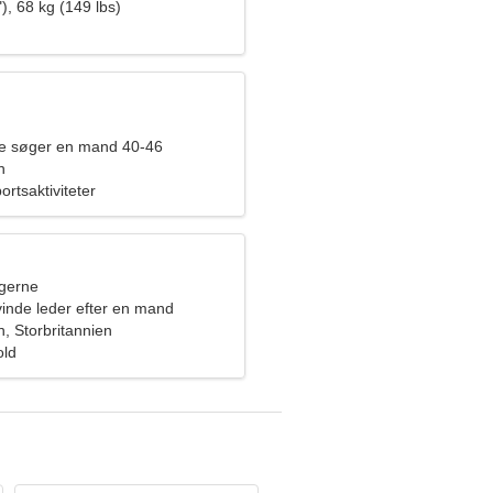
), 68 kg (149 lbs)
de søger en mand 40-46
n
ortsaktiviteter
ngerne
vinde leder efter en mand
, Storbritannien
old