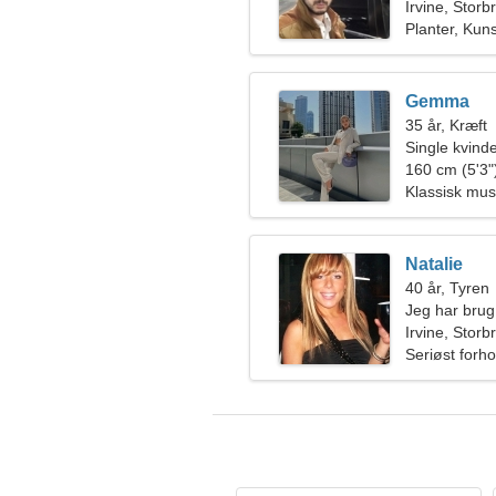
Irvine, Storb
Planter, Kuns
Gemma
35 år, Kræft
Single kvin
160 cm (5'3")
Klassisk musi
Natalie
40 år, Tyren
Jeg har brug
Irvine, Storb
Seriøst forho