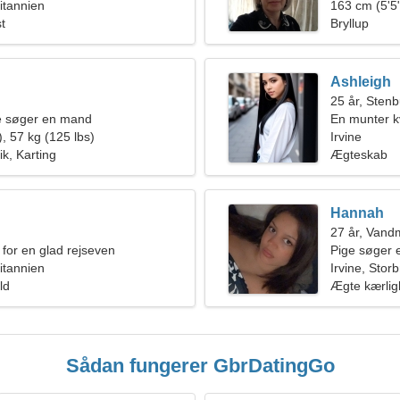
ritannien
163 cm (5'5"
t
Bryllup
Ashleigh
25 år, Sten
de søger en mand
En munter kv
, 57 kg (125 lbs)
forhold
Irvine
k, Karting
Ægteskab
Hannah
27 år, Van
 for en glad rejseven
Pige søger 
ritannien
Irvine, Storb
ld
Ægte kærli
Sådan fungerer GbrDatingGo