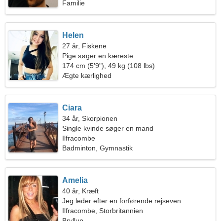
Familie
Helen
27 år, Fiskene
Pige søger en kæreste
174 cm (5'9"), 49 kg (108 lbs)
Ægte kærlighed
Ciara
34 år, Skorpionen
Single kvinde søger en mand
Ilfracombe
Badminton, Gymnastik
Amelia
40 år, Kræft
Jeg leder efter en forførende rejseven
Ilfracombe, Storbritannien
Bryllup