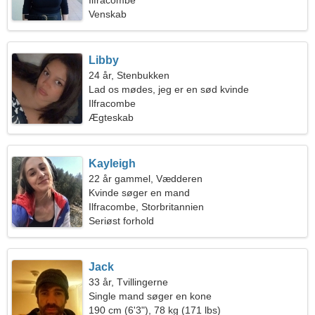
Ilfracombe
Venskab
Libby
24 år, Stenbukken
Lad os mødes, jeg er en sød kvinde
Ilfracombe
Ægteskab
Kayleigh
22 år gammel, Vædderen
Kvinde søger en mand
Ilfracombe, Storbritannien
Seriøst forhold
Jack
33 år, Tvillingerne
Single mand søger en kone
190 cm (6'3"), 78 kg (171 lbs)