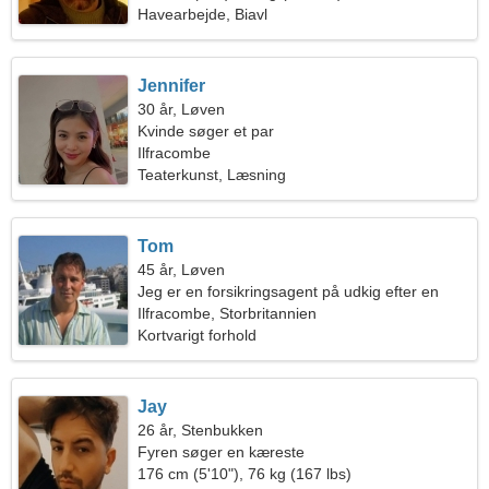
Havearbejde, Biavl
Jennifer
30 år, Løven
Kvinde søger et par
Ilfracombe
Teaterkunst, Læsning
Tom
45 år, Løven
Jeg er en forsikringsagent på udkig efter en
sensuel kvinde
Ilfracombe, Storbritannien
Kortvarigt forhold
Jay
26 år, Stenbukken
Fyren søger en kæreste
176 cm (5'10"), 76 kg (167 lbs)